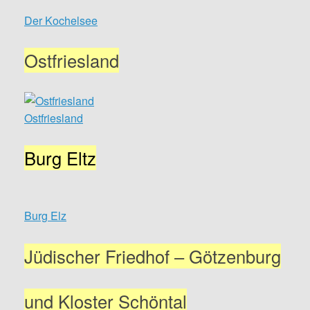
Der Kochelsee
Ostfriesland
Ostfriesland
Burg Eltz
Burg Elz
Jüdischer Friedhof – Götzenburg
und Kloster Schöntal