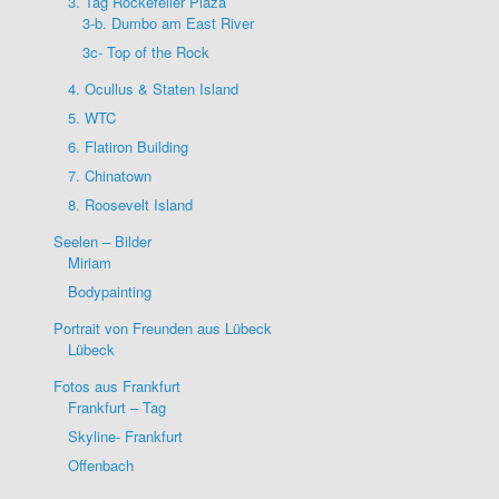
3. Tag Rockefeller Plaza
3-b. Dumbo am East River
3c- Top of the Rock
4. Ocullus & Staten Island
5. WTC
6. Flatiron Building
7. Chinatown
8. Roosevelt Island
Seelen – Bilder
Miriam
Bodypainting
Portrait von Freunden aus Lübeck
Lübeck
Fotos aus Frankfurt
Frankfurt – Tag
Skyline- Frankfurt
Offenbach