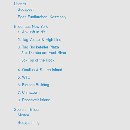
Ungarn
Budapest
Eger, Fünfkirchen, Keszthely
Bilder aus New York
1. Ankunft in NY
2. Tag Vessel & High Line
3. Tag Rockefeller Plaza
3-b. Dumbo am East River
3c- Top of the Rock
4. Ocullus & Staten Island
5. WTC
6. Flatiron Building
7. Chinatown
8. Roosevelt Island
Seelen – Bilder
Miriam
Bodypainting