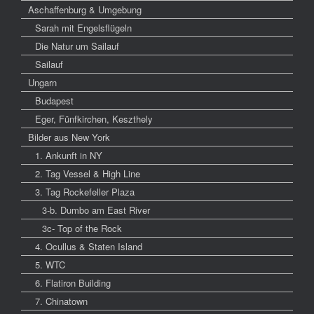
Aschaffenburg & Umgebung
Sarah mit Engelsflügeln
Die Natur um Sailauf
Sailauf
Ungarn
Budapest
Eger, Fünfkirchen, Keszthely
Bilder aus New York
1. Ankunft in NY
2. Tag Vessel & High Line
3. Tag Rockefeller Plaza
3-b. Dumbo am East River
3c- Top of the Rock
4. Ocullus & Staten Island
5. WTC
6. Flatiron Building
7. Chinatown