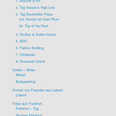
1. Ankunft in NY
2. Tag Vessel & High Line
3. Tag Rockefeller Plaza
3-b. Dumbo am East River
3c- Top of the Rock
4. Ocullus & Staten Island
5. WTC
6. Flatiron Building
7. Chinatown
8. Roosevelt Island
Seelen – Bilder
Miriam
Bodypainting
Portrait von Freunden aus Lübeck
Lübeck
Fotos aus Frankfurt
Frankfurt – Tag
Skyline- Frankfurt