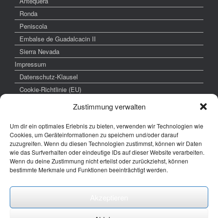
Antequera
Ronda
Peniscola
Embalse de Guadalcacin II
Sierra Nevada
Impressum
Datenschutz-Klausel
Cookie-Richtlinie (EU)
Zustimmung verwalten
Um dir ein optimales Erlebnis zu bieten, verwenden wir Technologien wie
weitere interessante Links
Cookies, um Geräteinformationen zu speichern und/oder darauf
zuzugreifen. Wenn du diesen Technologien zustimmst, können wir Daten
www.hochzeitsfoto-tk.de
wie das Surfverhalten oder eindeutige IDs auf dieser Website verarbeiten.
Wenn du deine Zustimmung nicht erteilst oder zurückziehst, können
www.fotografie-kraemer.de
bestimmte Merkmale und Funktionen beeinträchtigt werden.
Fotocommunity
Akzeptieren
E-Mail: thomas ( @) thomas-kraemer-fotografie.de