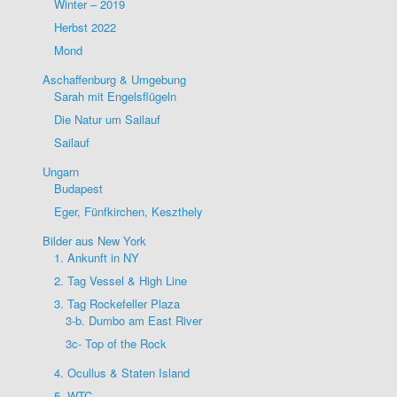
Winter – 2019
Herbst 2022
Mond
Aschaffenburg & Umgebung
Sarah mit Engelsflügeln
Die Natur um Sailauf
Sailauf
Ungarn
Budapest
Eger, Fünfkirchen, Keszthely
Bilder aus New York
1. Ankunft in NY
2. Tag Vessel & High Line
3. Tag Rockefeller Plaza
3-b. Dumbo am East River
3c- Top of the Rock
4. Ocullus & Staten Island
5. WTC