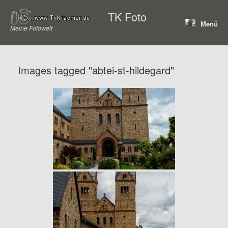
Zum
TK Foto
Inhalt
Menü
springen
Meine Fotowelt
Images tagged "abtei-st-hildegard"