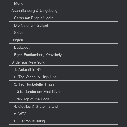
Mond
Aschaffenburg & Umgebung
Sarah mit Engelsflügeln
Die Natur um Sailauf
Sailauf
Ungarn
Budapest
Eger, Fünfkirchen, Keszthely
Bilder aus New York
1. Ankunft in NY
2. Tag Vessel & High Line
3. Tag Rockefeller Plaza
3-b. Dumbo am East River
3c- Top of the Rock
4. Ocullus & Staten Island
5. WTC
6. Flatiron Building