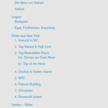
Die Natur um Sailauf
Sailauf
Ungarn
Budapest
Eger, Fünfkirchen, Keszthely
Bilder aus New York
1. Ankunft in NY
2. Tag Vessel & High Line
3. Tag Rockefeller Plaza
3-b. Dumbo am East River
3c- Top of the Rock
4. Ocullus & Staten Island
5. WTC
6. Flatiron Building
7. Chinatown
8. Roosevelt Island
Seelen – Bilder