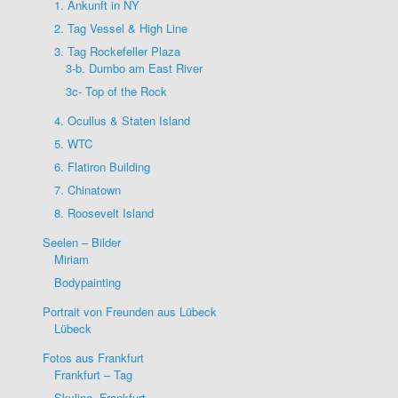
1. Ankunft in NY
2. Tag Vessel & High Line
3. Tag Rockefeller Plaza
3-b. Dumbo am East River
3c- Top of the Rock
4. Ocullus & Staten Island
5. WTC
6. Flatiron Building
7. Chinatown
8. Roosevelt Island
Seelen – Bilder
Miriam
Bodypainting
Portrait von Freunden aus Lübeck
Lübeck
Fotos aus Frankfurt
Frankfurt – Tag
Skyline- Frankfurt