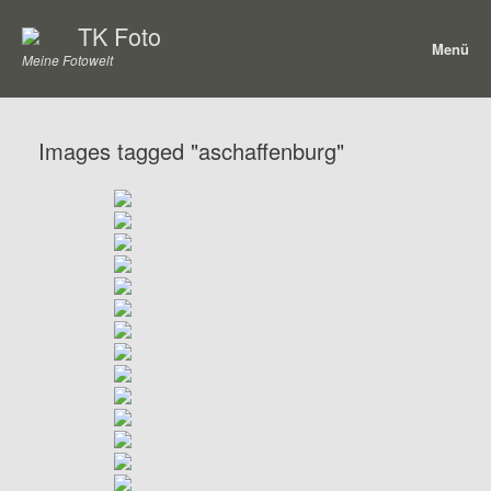
Zum
TK Foto
Inhalt
Menü
springen
Meine Fotowelt
Images tagged "aschaffenburg"