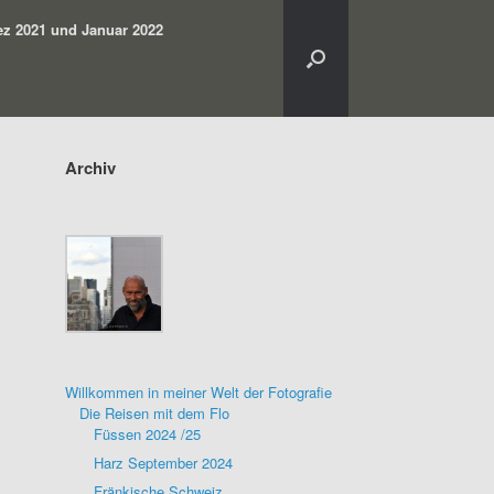
z 2021 und Januar 2022
Archiv
Willkommen in meiner Welt der Fotografie
Die Reisen mit dem Flo
Füssen 2024 /25
Harz September 2024
Fränkische Schweiz