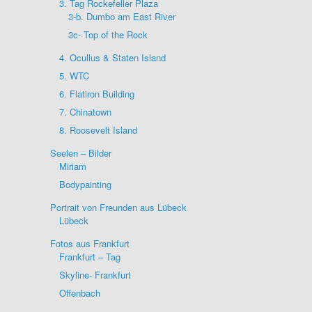
3. Tag Rockefeller Plaza
3-b. Dumbo am East River
3c- Top of the Rock
4. Ocullus & Staten Island
5. WTC
6. Flatiron Building
7. Chinatown
8. Roosevelt Island
Seelen – Bilder
Miriam
Bodypainting
Portrait von Freunden aus Lübeck
Lübeck
Fotos aus Frankfurt
Frankfurt – Tag
Skyline- Frankfurt
Offenbach