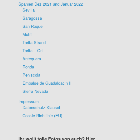
Spanien Dez 2021 und Januar 2022
Sevilla
Saragossa
San Roque
Motril
Tarifa-Strand
Tarifa – Ort
Antequera
Ronda
Peniscola
Embalse de Guadalcacin II
Sierra Nevada
Impressum
Datenschutz-Klausel
Cookie-Richtlinie (EU)
Ihr wollt tolle Fotos von euch? Hier