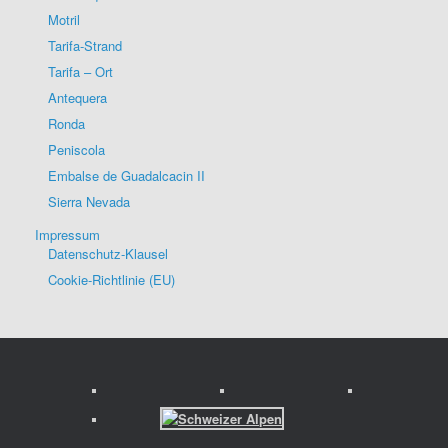
Motril
Tarifa-Strand
Tarifa – Ort
Antequera
Ronda
Peniscola
Embalse de Guadalcacin II
Sierra Nevada
Impressum
Datenschutz-Klausel
Cookie-Richtlinie (EU)