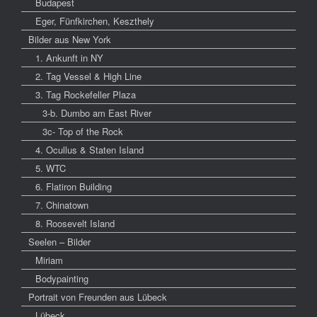
Budapest
Eger, Fünfkirchen, Keszthely
Bilder aus New York
1. Ankunft in NY
2. Tag Vessel & High Line
3. Tag Rockefeller Plaza
3-b. Dumbo am East River
3c- Top of the Rock
4. Ocullus & Staten Island
5. WTC
6. Flatiron Building
7. Chinatown
8. Roosevelt Island
Seelen – Bilder
Miriam
Bodypainting
Portrait von Freunden aus Lübeck
Lübeck