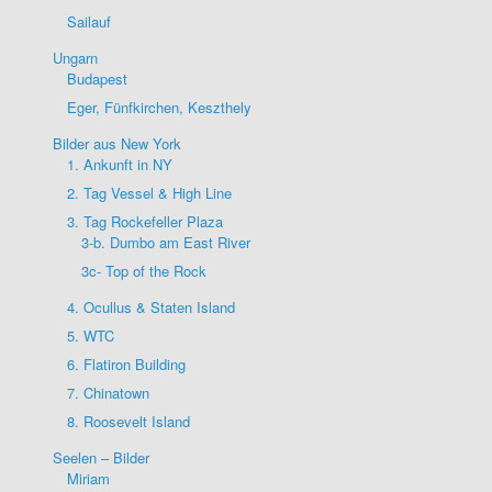
Sailauf
Ungarn
Budapest
Eger, Fünfkirchen, Keszthely
Bilder aus New York
1. Ankunft in NY
2. Tag Vessel & High Line
3. Tag Rockefeller Plaza
3-b. Dumbo am East River
3c- Top of the Rock
4. Ocullus & Staten Island
5. WTC
6. Flatiron Building
7. Chinatown
8. Roosevelt Island
Seelen – Bilder
Miriam