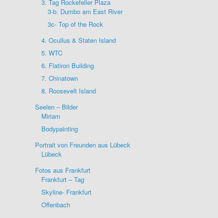
3. Tag Rockefeller Plaza
3-b. Dumbo am East River
3c- Top of the Rock
4. Ocullus & Staten Island
5. WTC
6. Flatiron Building
7. Chinatown
8. Roosevelt Island
Seelen – Bilder
Miriam
Bodypainting
Portrait von Freunden aus Lübeck
Lübeck
Fotos aus Frankfurt
Frankfurt – Tag
Skyline- Frankfurt
Offenbach