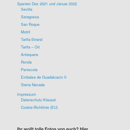
Spanien Dez 2021 und Januar 2022
Sevilla
Saragossa
San Roque
Motril
Tarifa-Strand
Tarifa – Ort
Antequera
Ronda
Peniscola
Embalse de Guadalcacin II
Sierra Nevada
Impressum
Datenschutz-Klausel
Cookie-Richtlinie (EU)
Ihr wollt tolle Fotos von euch? Hier