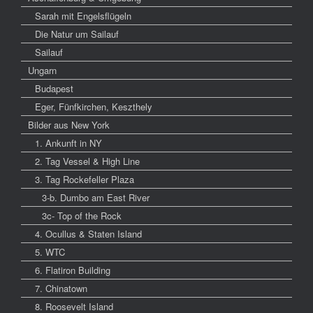
Sarah mit Engelsflügeln
Die Natur um Sailauf
Sailauf
Ungarn
Budapest
Eger, Fünfkirchen, Keszthely
Bilder aus New York
1. Ankunft in NY
2. Tag Vessel & High Line
3. Tag Rockefeller Plaza
3-b. Dumbo am East River
3c- Top of the Rock
4. Ocullus & Staten Island
5. WTC
6. Flatiron Building
7. Chinatown
8. Roosevelt Island