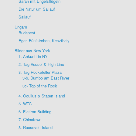
Sarah mit Engelsflügeln
Die Natur um Sailauf
Sailauf
Ungarn
Budapest
Eger, Fünfkirchen, Keszthely
Bilder aus New York
1. Ankunft in NY
2. Tag Vessel & High Line
3. Tag Rockefeller Plaza
3-b. Dumbo am East River
3c- Top of the Rock
4. Ocullus & Staten Island
5. WTC
6. Flatiron Building
7. Chinatown
8. Roosevelt Island