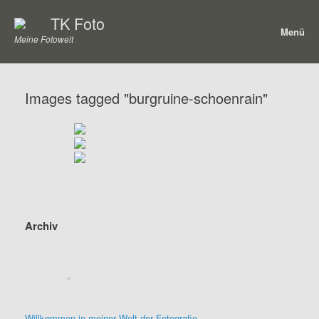
Zum
TK Foto
Inhalt
Menü
springen
Meine Fotowelt
Images tagged "burgruine-schoenrain"
Archiv
Willkommen in meiner Welt der Fotografie