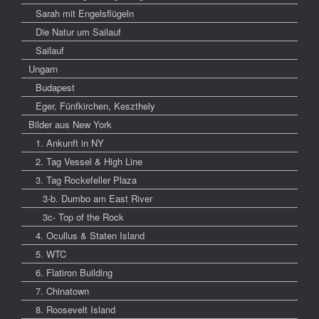
Sarah mit Engelsflügeln
Die Natur um Sailauf
Sailauf
Ungarn
Budapest
Eger, Fünfkirchen, Keszthely
Bilder aus New York
1. Ankunft in NY
2. Tag Vessel & High Line
3. Tag Rockefeller Plaza
3-b. Dumbo am East River
3c- Top of the Rock
4. Ocullus & Staten Island
5. WTC
6. Flatiron Building
7. Chinatown
8. Roosevelt Island