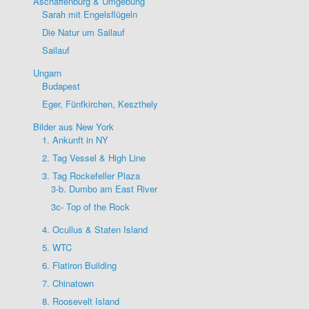
Aschaffenburg & Umgebung
Sarah mit Engelsflügeln
Die Natur um Sailauf
Sailauf
Ungarn
Budapest
Eger, Fünfkirchen, Keszthely
Bilder aus New York
1. Ankunft in NY
2. Tag Vessel & High Line
3. Tag Rockefeller Plaza
3-b. Dumbo am East River
3c- Top of the Rock
4. Ocullus & Staten Island
5. WTC
6. Flatiron Building
7. Chinatown
8. Roosevelt Island