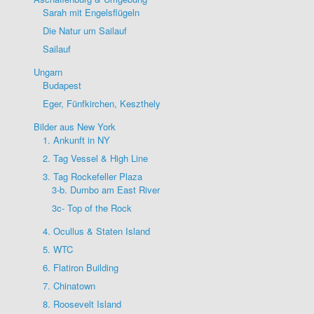
Sarah mit Engelsflügeln
Die Natur um Sailauf
Sailauf
Ungarn
Budapest
Eger, Fünfkirchen, Keszthely
Bilder aus New York
1. Ankunft in NY
2. Tag Vessel & High Line
3. Tag Rockefeller Plaza
3-b. Dumbo am East River
3c- Top of the Rock
4. Ocullus & Staten Island
5. WTC
6. Flatiron Building
7. Chinatown
8. Roosevelt Island