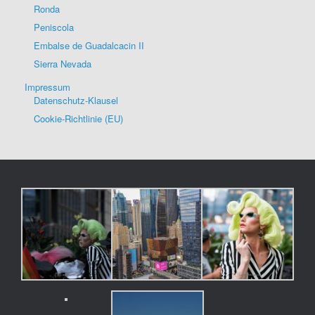
Ronda
Peniscola
Embalse de Guadalcacin II
Sierra Nevada
Impressum
Datenschutz-Klausel
Cookie-Richtlinie (EU)