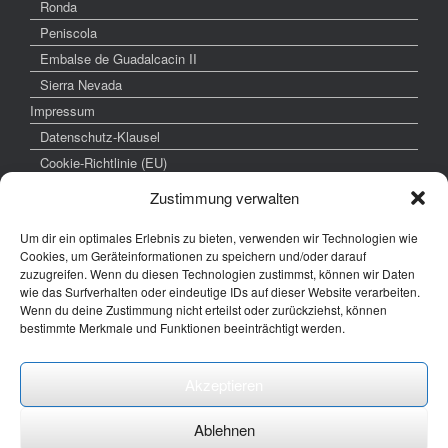
Ronda
Peniscola
Embalse de Guadalcacin II
Sierra Nevada
Impressum
Datenschutz-Klausel
Cookie-Richtlinie (EU)
Zustimmung verwalten
Um dir ein optimales Erlebnis zu bieten, verwenden wir Technologien wie
weitere interessante Links
Cookies, um Geräteinformationen zu speichern und/oder darauf
zuzugreifen. Wenn du diesen Technologien zustimmst, können wir Daten
www.hochzeitsfoto-tk.de
wie das Surfverhalten oder eindeutige IDs auf dieser Website verarbeiten.
Wenn du deine Zustimmung nicht erteilst oder zurückziehst, können
www.fotografie-kraemer.de
bestimmte Merkmale und Funktionen beeinträchtigt werden.
Fotocommunity
Akzeptieren
E-Mail: thomas ( @) thomas-kraemer-fotografie.de
Ablehnen