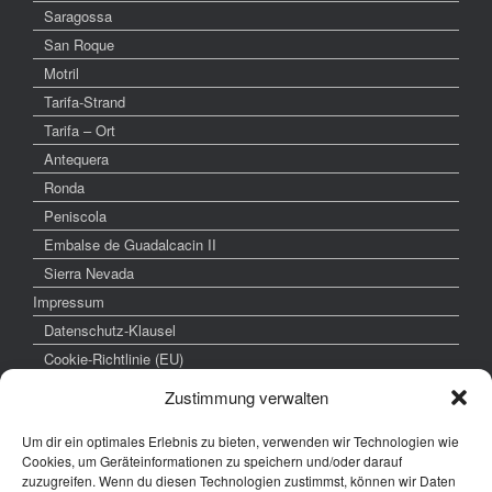
Saragossa
San Roque
Motril
Tarifa-Strand
Tarifa – Ort
Antequera
Ronda
Peniscola
Embalse de Guadalcacin II
Sierra Nevada
Impressum
Datenschutz-Klausel
Cookie-Richtlinie (EU)
Zustimmung verwalten
Um dir ein optimales Erlebnis zu bieten, verwenden wir Technologien wie
weitere interessante Links
Cookies, um Geräteinformationen zu speichern und/oder darauf
zuzugreifen. Wenn du diesen Technologien zustimmst, können wir Daten
www.hochzeitsfoto-tk.de