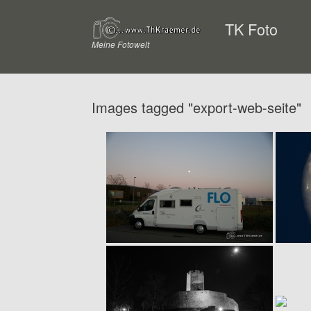
Zum
Inhalt
TK Foto
springen
Meine Fotowelt
Images tagged "export-web-seite"