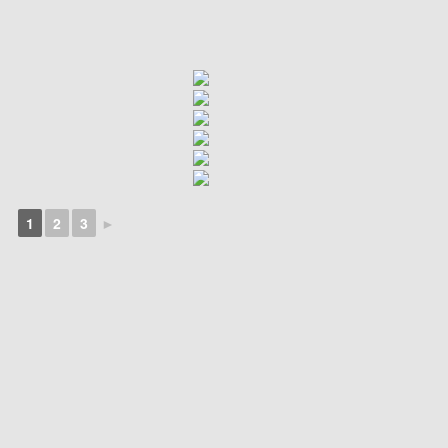
1
2
3
►