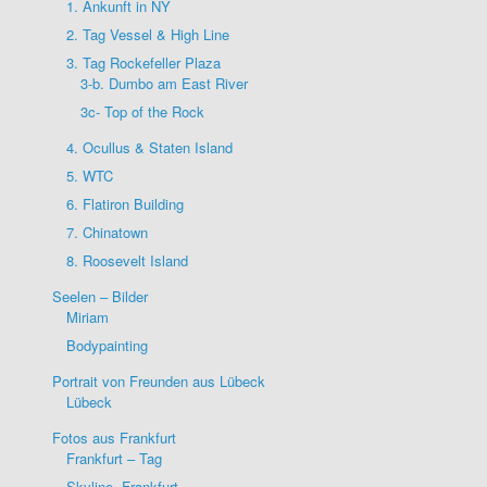
1. Ankunft in NY
2. Tag Vessel & High Line
3. Tag Rockefeller Plaza
3-b. Dumbo am East River
3c- Top of the Rock
4. Ocullus & Staten Island
5. WTC
6. Flatiron Building
7. Chinatown
8. Roosevelt Island
Seelen – Bilder
Miriam
Bodypainting
Portrait von Freunden aus Lübeck
Lübeck
Fotos aus Frankfurt
Frankfurt – Tag
Skyline- Frankfurt