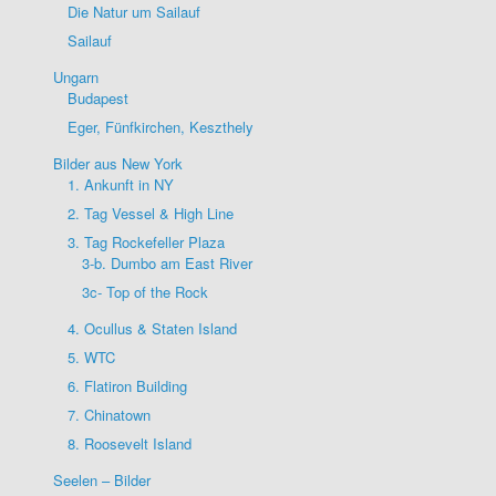
Die Natur um Sailauf
Sailauf
Ungarn
Budapest
Eger, Fünfkirchen, Keszthely
Bilder aus New York
1. Ankunft in NY
2. Tag Vessel & High Line
3. Tag Rockefeller Plaza
3-b. Dumbo am East River
3c- Top of the Rock
4. Ocullus & Staten Island
5. WTC
6. Flatiron Building
7. Chinatown
8. Roosevelt Island
Seelen – Bilder