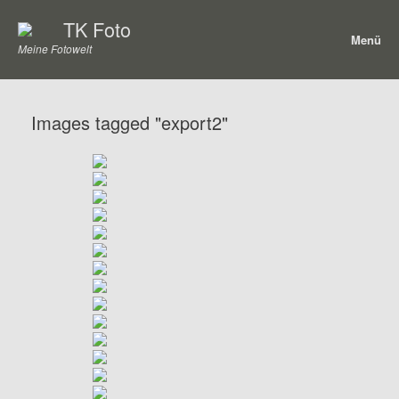
Zum
TK Foto
Inhalt
Menü
springen
Meine Fotowelt
Images tagged "export2"