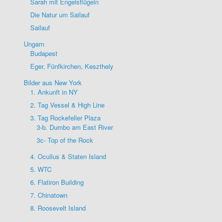
Sarah mit Engelsflügeln
Die Natur um Sailauf
Sailauf
Ungarn
Budapest
Eger, Fünfkirchen, Keszthely
Bilder aus New York
1. Ankunft in NY
2. Tag Vessel & High Line
3. Tag Rockefeller Plaza
3-b. Dumbo am East River
3c- Top of the Rock
4. Ocullus & Staten Island
5. WTC
6. Flatiron Building
7. Chinatown
8. Roosevelt Island