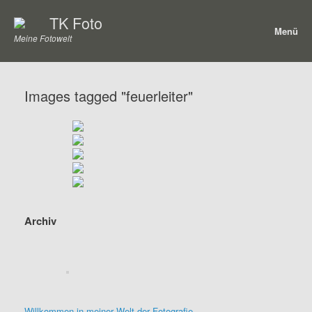
Zum
TK Foto
Inhalt
Menü
springen
Meine Fotowelt
Images tagged "feuerleiter"
Archiv
Willkommen in meiner Welt der Fotografie