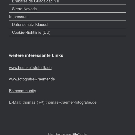
Embalse de Guadalcacin II
Sierra Nevada
Impressum
Datenschutz-Klausel
Cookie-Richtlinie (EU)
weitere interessante Links
www.hochzeitsfoto-tk.de
www.fotografie-kraemer.de
Fotocommunity
E-Mail: thomas ( @) thomas-kraemer-fotografie.de
Ein Theme von
SiteOrigin