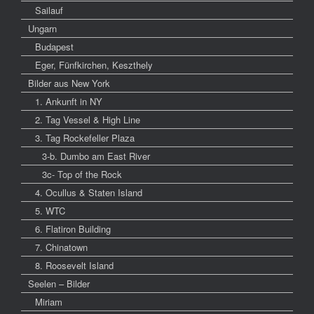
Sailauf
Ungarn
Budapest
Eger, Fünfkirchen, Keszthely
Bilder aus New York
1. Ankunft in NY
2. Tag Vessel & High Line
3. Tag Rockefeller Plaza
3-b. Dumbo am East River
3c- Top of the Rock
4. Ocullus & Staten Island
5. WTC
6. Flatiron Building
7. Chinatown
8. Roosevelt Island
Seelen – Bilder
Miriam