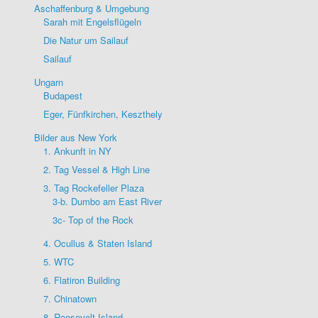
Aschaffenburg & Umgebung
Sarah mit Engelsflügeln
Die Natur um Sailauf
Sailauf
Ungarn
Budapest
Eger, Fünfkirchen, Keszthely
Bilder aus New York
1. Ankunft in NY
2. Tag Vessel & High Line
3. Tag Rockefeller Plaza
3-b. Dumbo am East River
3c- Top of the Rock
4. Ocullus & Staten Island
5. WTC
6. Flatiron Building
7. Chinatown
8. Roosevelt Island