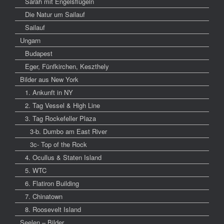
Sarah mit Engelsflügeln
Die Natur um Sailauf
Sailauf
Ungarn
Budapest
Eger, Fünfkirchen, Keszthely
Bilder aus New York
1. Ankunft in NY
2. Tag Vessel & High Line
3. Tag Rockefeller Plaza
3-b. Dumbo am East River
3c- Top of the Rock
4. Ocullus & Staten Island
5. WTC
6. Flatiron Building
7. Chinatown
8. Roosevelt Island
Seelen – Bilder