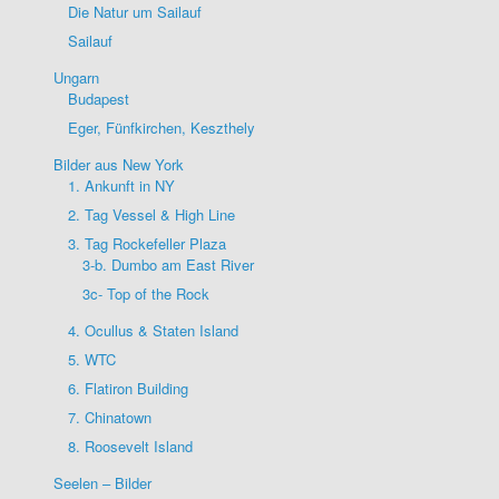
Die Natur um Sailauf
Sailauf
Ungarn
Budapest
Eger, Fünfkirchen, Keszthely
Bilder aus New York
1. Ankunft in NY
2. Tag Vessel & High Line
3. Tag Rockefeller Plaza
3-b. Dumbo am East River
3c- Top of the Rock
4. Ocullus & Staten Island
5. WTC
6. Flatiron Building
7. Chinatown
8. Roosevelt Island
Seelen – Bilder