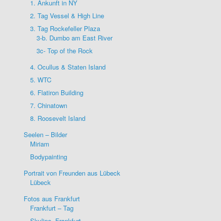
1. Ankunft in NY
2. Tag Vessel & High Line
3. Tag Rockefeller Plaza
3-b. Dumbo am East River
3c- Top of the Rock
4. Ocullus & Staten Island
5. WTC
6. Flatiron Building
7. Chinatown
8. Roosevelt Island
Seelen – Bilder
Miriam
Bodypainting
Portrait von Freunden aus Lübeck
Lübeck
Fotos aus Frankfurt
Frankfurt – Tag
Skyline- Frankfurt