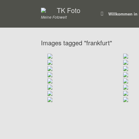
Zum
TK Foto
Inhalt
Willkommen in m
springen
Meine Fotowelt
Images tagged "frankfurt"