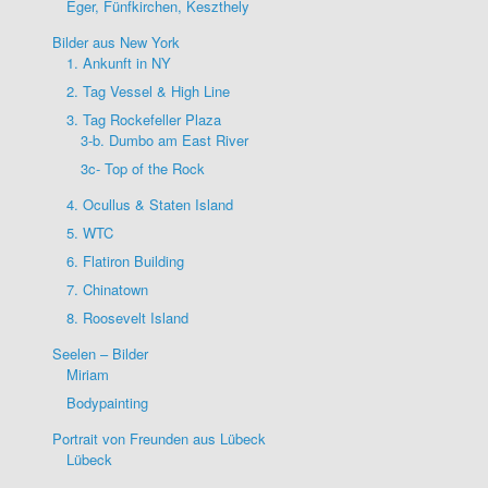
Eger, Fünfkirchen, Keszthely
Bilder aus New York
1. Ankunft in NY
2. Tag Vessel & High Line
3. Tag Rockefeller Plaza
3-b. Dumbo am East River
3c- Top of the Rock
4. Ocullus & Staten Island
5. WTC
6. Flatiron Building
7. Chinatown
8. Roosevelt Island
Seelen – Bilder
Miriam
Bodypainting
Portrait von Freunden aus Lübeck
Lübeck