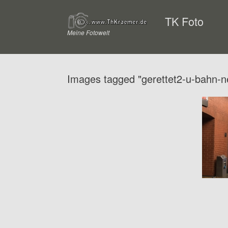
Zum
Inhalt
TK Foto
springen
Meine Fotowelt
Images tagged "gerettet2-u-bahn-