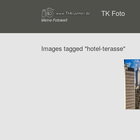
Zum
Inhalt
TK Foto
springen
Meine Fotowelt
Images tagged "hotel-terasse"