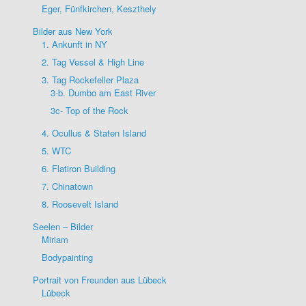
Eger, Fünfkirchen, Keszthely
Bilder aus New York
1. Ankunft in NY
2. Tag Vessel & High Line
3. Tag Rockefeller Plaza
3-b. Dumbo am East River
3c- Top of the Rock
4. Ocullus & Staten Island
5. WTC
6. Flatiron Building
7. Chinatown
8. Roosevelt Island
Seelen – Bilder
Miriam
Bodypainting
Portrait von Freunden aus Lübeck
Lübeck