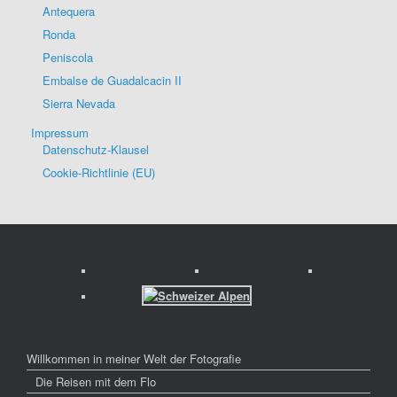
Antequera
Ronda
Peniscola
Embalse de Guadalcacin II
Sierra Nevada
Impressum
Datenschutz-Klausel
Cookie-Richtlinie (EU)
Willkommen in meiner Welt der Fotografie
Die Reisen mit dem Flo