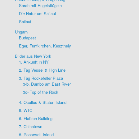
Sarah mit Engelsflügeln
Die Natur um Sailauf
Sailauf
Ungarn
Budapest
Eger, Fünfkirchen, Keszthely
Bilder aus New York
1. Ankunft in NY
2. Tag Vessel & High Line
3. Tag Rockefeller Plaza
3-b. Dumbo am East River
3c- Top of the Rock
4. Ocullus & Staten Island
5. WTC
6. Flatiron Building
7. Chinatown
8. Roosevelt Island