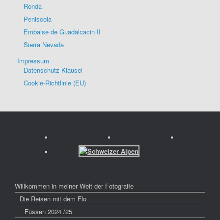
Ronda
Peniscola
Embalse de Guadalcacin II
Sierra Nevada
Impressum
Datenschutz-Klausel
Cookie-Richtlinie (EU)
Willkommen in meiner Welt der Fotografie
Die Reisen mit dem Flo
Füssen 2024 /25