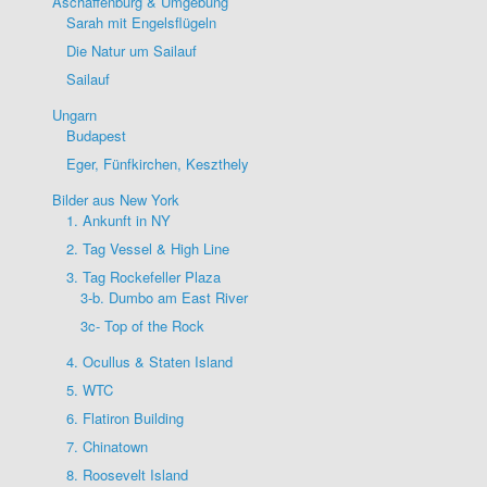
Aschaffenburg & Umgebung
Sarah mit Engelsflügeln
Die Natur um Sailauf
Sailauf
Ungarn
Budapest
Eger, Fünfkirchen, Keszthely
Bilder aus New York
1. Ankunft in NY
2. Tag Vessel & High Line
3. Tag Rockefeller Plaza
3-b. Dumbo am East River
3c- Top of the Rock
4. Ocullus & Staten Island
5. WTC
6. Flatiron Building
7. Chinatown
8. Roosevelt Island