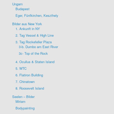
Ungarn
Budapest
Eger, Fünfkirchen, Keszthely
Bilder aus New York
1. Ankunft in NY
2. Tag Vessel & High Line
3. Tag Rockefeller Plaza
3-b. Dumbo am East River
3c- Top of the Rock
4. Ocullus & Staten Island
5. WTC
6. Flatiron Building
7. Chinatown
8. Roosevelt Island
Seelen – Bilder
Miriam
Bodypainting