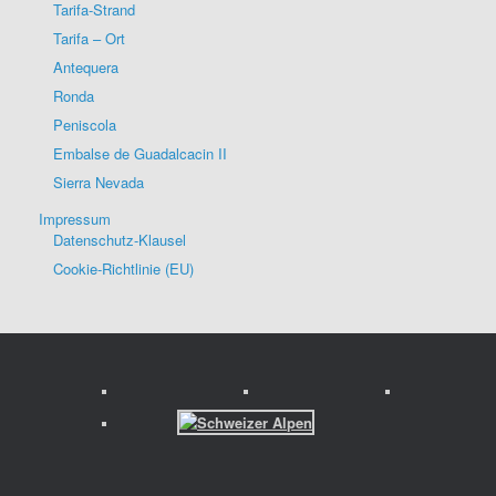
Tarifa-Strand
Tarifa – Ort
Antequera
Ronda
Peniscola
Embalse de Guadalcacin II
Sierra Nevada
Impressum
Datenschutz-Klausel
Cookie-Richtlinie (EU)