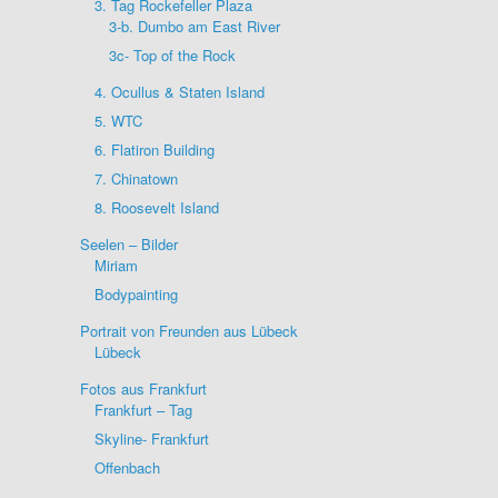
3. Tag Rockefeller Plaza
3-b. Dumbo am East River
3c- Top of the Rock
4. Ocullus & Staten Island
5. WTC
6. Flatiron Building
7. Chinatown
8. Roosevelt Island
Seelen – Bilder
Miriam
Bodypainting
Portrait von Freunden aus Lübeck
Lübeck
Fotos aus Frankfurt
Frankfurt – Tag
Skyline- Frankfurt
Offenbach