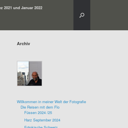
z 2021 und Januar 2022
Archiv
Willkommen in meiner Welt der Fotografie
Die Reisen mit dem Flo
Füssen 2024 /25
Harz September 2024
Fränkische Schweiz