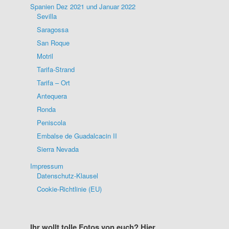
Spanien Dez 2021 und Januar 2022
Sevilla
Saragossa
San Roque
Motril
Tarifa-Strand
Tarifa – Ort
Antequera
Ronda
Peniscola
Embalse de Guadalcacin II
Sierra Nevada
Impressum
Datenschutz-Klausel
Cookie-Richtlinie (EU)
Ihr wollt tolle Fotos von euch? Hier