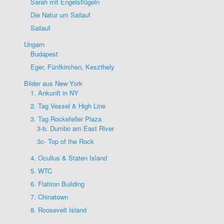
Sarah mit Engelsflügeln
Die Natur um Sailauf
Sailauf
Ungarn
Budapest
Eger, Fünfkirchen, Keszthely
Bilder aus New York
1. Ankunft in NY
2. Tag Vessel & High Line
3. Tag Rockefeller Plaza
3-b. Dumbo am East River
3c- Top of the Rock
4. Ocullus & Staten Island
5. WTC
6. Flatiron Building
7. Chinatown
8. Roosevelt Island