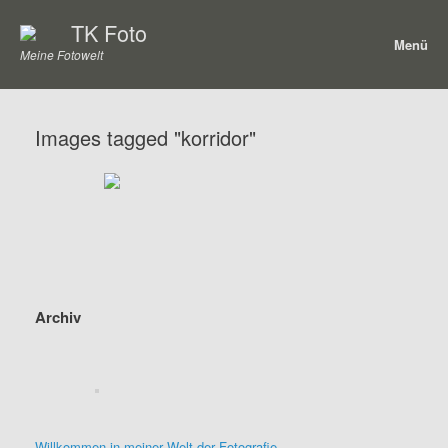
Zum
TK Foto
Inhalt
Menü
springen
Meine Fotowelt
Images tagged "korridor"
Archiv
Willkommen in meiner Welt der Fotografie