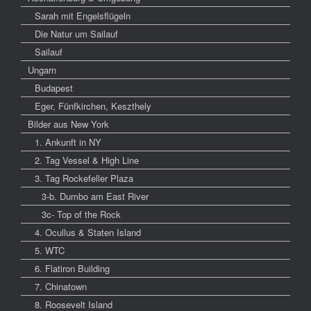
Sarah mit Engelsflügeln
Die Natur um Sailauf
Sailauf
Ungarn
Budapest
Eger, Fünfkirchen, Keszthely
Bilder aus New York
1. Ankunft in NY
2. Tag Vessel & High Line
3. Tag Rockefeller Plaza
3-b. Dumbo am East River
3c- Top of the Rock
4. Ocullus & Staten Island
5. WTC
6. Flatiron Building
7. Chinatown
8. Roosevelt Island