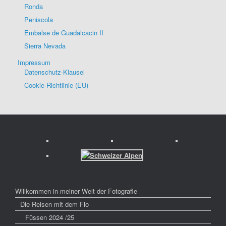
Ronda
Peniscola
Embalse de Guadalcacin II
Sierra Nevada
Impressum
Datenschutz-Klausel
Cookie-Richtlinie (EU)
Willkommen in meiner Welt der Fotografie
Die Reisen mit dem Flo
Füssen 2024 /25