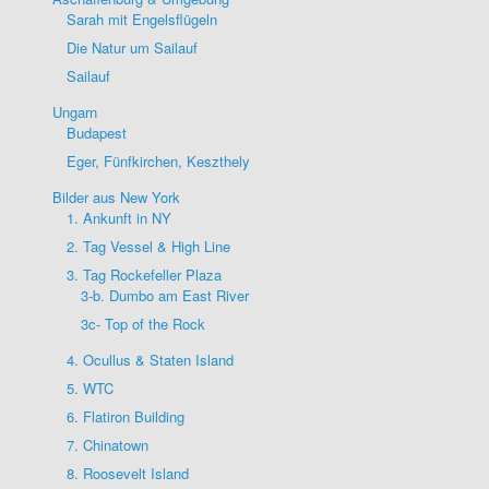
Sarah mit Engelsflügeln
Die Natur um Sailauf
Sailauf
Ungarn
Budapest
Eger, Fünfkirchen, Keszthely
Bilder aus New York
1. Ankunft in NY
2. Tag Vessel & High Line
3. Tag Rockefeller Plaza
3-b. Dumbo am East River
3c- Top of the Rock
4. Ocullus & Staten Island
5. WTC
6. Flatiron Building
7. Chinatown
8. Roosevelt Island