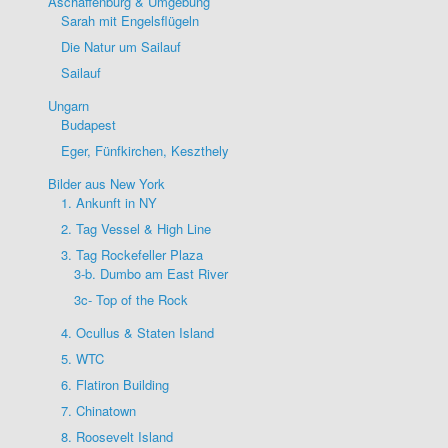
Aschaffenburg & Umgebung
Sarah mit Engelsflügeln
Die Natur um Sailauf
Sailauf
Ungarn
Budapest
Eger, Fünfkirchen, Keszthely
Bilder aus New York
1. Ankunft in NY
2. Tag Vessel & High Line
3. Tag Rockefeller Plaza
3-b. Dumbo am East River
3c- Top of the Rock
4. Ocullus & Staten Island
5. WTC
6. Flatiron Building
7. Chinatown
8. Roosevelt Island