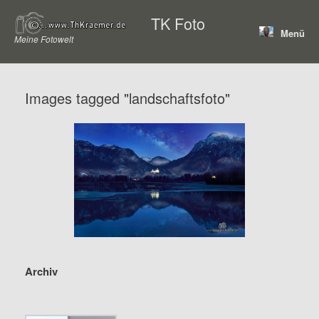
Zum
TK Foto
Inhalt
Menü
springen
Meine Fotowelt
Images tagged "landschaftsfoto"
Archiv