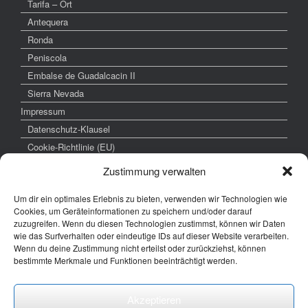
Tarifa – Ort
Antequera
Ronda
Peniscola
Embalse de Guadalcacin II
Sierra Nevada
Impressum
Datenschutz-Klausel
Cookie-Richtlinie (EU)
Zustimmung verwalten
Um dir ein optimales Erlebnis zu bieten, verwenden wir Technologien wie
weitere interessante Links
Cookies, um Geräteinformationen zu speichern und/oder darauf
zuzugreifen. Wenn du diesen Technologien zustimmst, können wir Daten
www.hochzeitsfoto-tk.de
wie das Surfverhalten oder eindeutige IDs auf dieser Website verarbeiten.
Wenn du deine Zustimmung nicht erteilst oder zurückziehst, können
www.fotografie-kraemer.de
bestimmte Merkmale und Funktionen beeinträchtigt werden.
Fotocommunity
Akzeptieren
E-Mail: thomas ( @) thomas-kraemer-fotografie.de