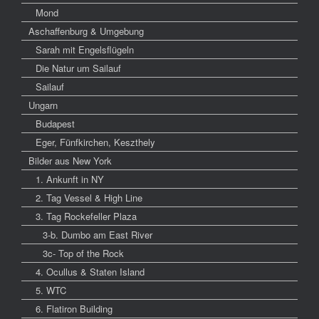
Mond
Aschaffenburg & Umgebung
Sarah mit Engelsflügeln
Die Natur um Sailauf
Sailauf
Ungarn
Budapest
Eger, Fünfkirchen, Keszthely
Bilder aus New York
1. Ankunft in NY
2. Tag Vessel & High Line
3. Tag Rockefeller Plaza
3-b. Dumbo am East River
3c- Top of the Rock
4. Ocullus & Staten Island
5. WTC
6. Flatiron Building