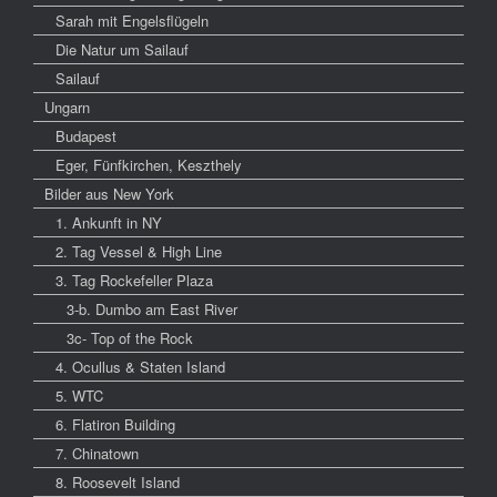
Sarah mit Engelsflügeln
Die Natur um Sailauf
Sailauf
Ungarn
Budapest
Eger, Fünfkirchen, Keszthely
Bilder aus New York
1. Ankunft in NY
2. Tag Vessel & High Line
3. Tag Rockefeller Plaza
3-b. Dumbo am East River
3c- Top of the Rock
4. Ocullus & Staten Island
5. WTC
6. Flatiron Building
7. Chinatown
8. Roosevelt Island