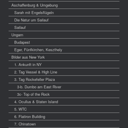
Aschaffenburg & Umgebung
Sarah mit Engelsflügeln
Die Natur um Sailauf
Sailauf
Ungarn
Budapest
Eger, Fünfkirchen, Keszthely
Bilder aus New York
1. Ankunft in NY
2. Tag Vessel & High Line
3. Tag Rockefeller Plaza
3-b. Dumbo am East River
3c- Top of the Rock
4. Ocullus & Staten Island
5. WTC
6. Flatiron Building
7. Chinatown