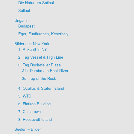
Die Natur um Sailauf
Sailauf
Ungarn
Budapest
Eger, Fünfkirchen, Keszthely
Bilder aus New York
1. Ankunft in NY
2. Tag Vessel & High Line
3. Tag Rockefeller Plaza
3-b. Dumbo am East River
3c- Top of the Rock
4. Ocullus & Staten Island
5. WTC
6. Flatiron Building
7. Chinatown
8. Roosevelt Island
Seelen – Bilder