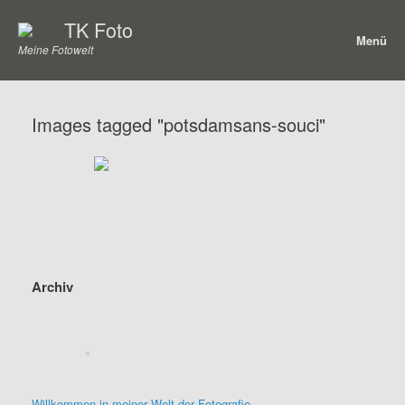
Zum
TK Foto
Inhalt
Menü
springen
Meine Fotowelt
Images tagged "potsdamsans-souci"
Archiv
Willkommen in meiner Welt der Fotografie