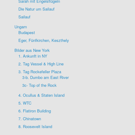
Sarah mit Engelsflügeln
Die Natur um Sailauf
Sailauf
Ungarn
Budapest
Eger, Fünfkirchen, Keszthely
Bilder aus New York
1. Ankunft in NY
2. Tag Vessel & High Line
3. Tag Rockefeller Plaza
3-b. Dumbo am East River
3c- Top of the Rock
4. Ocullus & Staten Island
5. WTC
6. Flatiron Building
7. Chinatown
8. Roosevelt Island