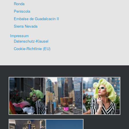
Ronda
Peniscola
Embalse de Guadalcacin II
Sierra Nevada
Impressum
Datenschutz-Klausel
Cookie-Richtlinie (EU)