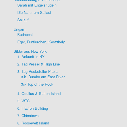
Sarah mit Engelsflügeln
Die Natur um Sailauf
Sailauf
Ungarn
Budapest
Eger, Fünfkirchen, Keszthely
Bilder aus New York
1. Ankunft in NY
2. Tag Vessel & High Line
3. Tag Rockefeller Plaza
3-b. Dumbo am East River
3c- Top of the Rock
4. Ocullus & Staten Island
5. WTC
6. Flatiron Building
7. Chinatown
8. Roosevelt Island