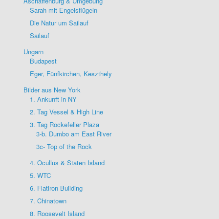
Aschaffenburg & Umgebung
Sarah mit Engelsflügeln
Die Natur um Sailauf
Sailauf
Ungarn
Budapest
Eger, Fünfkirchen, Keszthely
Bilder aus New York
1. Ankunft in NY
2. Tag Vessel & High Line
3. Tag Rockefeller Plaza
3-b. Dumbo am East River
3c- Top of the Rock
4. Ocullus & Staten Island
5. WTC
6. Flatiron Building
7. Chinatown
8. Roosevelt Island