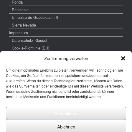
Ronda
Peniscola
Embalse de Guadalcacin II
Sierra Nevada
Impressum
Datenschutz-Klausel
Cookie-Richtlinie (EU)
Zustimmung verwalten
Um dir ein optimales Erlebnis zu bieten, verwenden wir Technologien wie
weitere interessante Links
Cookies, um Geräteinformationen zu speichern und/oder darauf
zuzugreifen. Wenn du diesen Technologien zustimmst, können wir Daten
www.hochzeitsfoto-tk.de
wie das Surfverhalten oder eindeutige IDs auf dieser Website verarbeiten.
Wenn du deine Zustimmung nicht erteilst oder zurückziehst, können
www.fotografie-kraemer.de
bestimmte Merkmale und Funktionen beeinträchtigt werden.
Fotocommunity
Akzeptieren
E-Mail: thomas ( @) thomas-kraemer-fotografie.de
Ablehnen