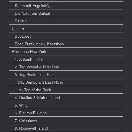
Sarah mit Engelsflügeln
Die Natur um Sailauf
Sailauf
Ungarn
Budapest
Eger, Fünfkirchen, Keszthely
Bilder aus New York
1. Ankunft in NY
2. Tag Vessel & High Line
3. Tag Rockefeller Plaza
3-b. Dumbo am East River
3c- Top of the Rock
4. Ocullus & Staten Island
5. WTC
6. Flatiron Building
7. Chinatown
8. Roosevelt Island