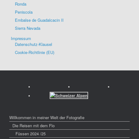
Ronda
Peniscola
Embalse de Guadalcacin II
Sierra Nevada
Impressum
Datenschutz-Klausel
Cookie-Richtlinie (EU)
Willkommen in meiner Welt der Fotografie
Die Reisen mit dem Flo
Füssen 2024 /25