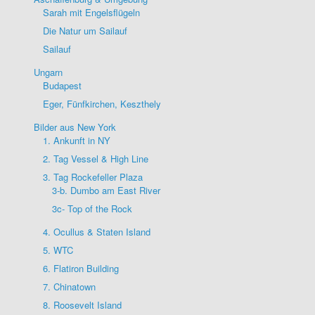
Sarah mit Engelsflügeln
Die Natur um Sailauf
Sailauf
Ungarn
Budapest
Eger, Fünfkirchen, Keszthely
Bilder aus New York
1. Ankunft in NY
2. Tag Vessel & High Line
3. Tag Rockefeller Plaza
3-b. Dumbo am East River
3c- Top of the Rock
4. Ocullus & Staten Island
5. WTC
6. Flatiron Building
7. Chinatown
8. Roosevelt Island