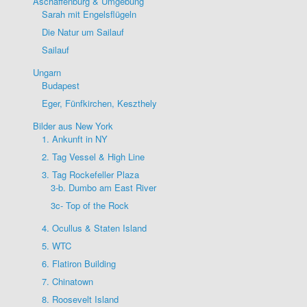
Aschaffenburg & Umgebung
Sarah mit Engelsflügeln
Die Natur um Sailauf
Sailauf
Ungarn
Budapest
Eger, Fünfkirchen, Keszthely
Bilder aus New York
1. Ankunft in NY
2. Tag Vessel & High Line
3. Tag Rockefeller Plaza
3-b. Dumbo am East River
3c- Top of the Rock
4. Ocullus & Staten Island
5. WTC
6. Flatiron Building
7. Chinatown
8. Roosevelt Island