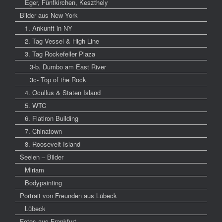
Eger, Fünfkirchen, Keszthely
Bilder aus New York
1. Ankunft in NY
2. Tag Vessel & High Line
3. Tag Rockefeller Plaza
3-b. Dumbo am East River
3c- Top of the Rock
4. Ocullus & Staten Island
5. WTC
6. Flatiron Building
7. Chinatown
8. Roosevelt Island
Seelen – Bilder
Miriam
Bodypainting
Portrait von Freunden aus Lübeck
Lübeck
Fotos aus Frankfurt