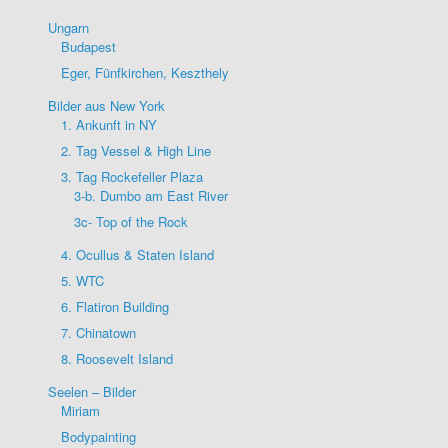
Ungarn
Budapest
Eger, Fünfkirchen, Keszthely
Bilder aus New York
1. Ankunft in NY
2. Tag Vessel & High Line
3. Tag Rockefeller Plaza
3-b. Dumbo am East River
3c- Top of the Rock
4. Ocullus & Staten Island
5. WTC
6. Flatiron Building
7. Chinatown
8. Roosevelt Island
Seelen – Bilder
Miriam
Bodypainting