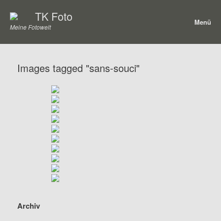
Zum
TK Foto
Inhalt
Menü
springen
Meine Fotowelt
Images tagged "sans-souci"
Archiv