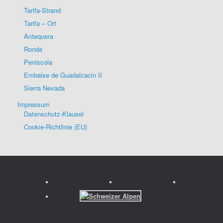
Tarifa-Strand
Tarifa – Ort
Antequera
Ronda
Peniscola
Embalse de Guadalcacin II
Sierra Nevada
Impressum
Datenschutz-Klausel
Cookie-Richtlinie (EU)