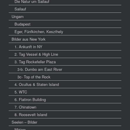
Die Natur um Sailauf
Sailauf
Ungarn
Budapest
Eger, Fünfkirchen, Keszthely
Bilder aus New York
1. Ankunft in NY
2. Tag Vessel & High Line
3. Tag Rockefeller Plaza
3-b. Dumbo am East River
3c- Top of the Rock
4. Ocullus & Staten Island
5. WTC
6. Flatiron Building
7. Chinatown
8. Roosevelt Island
Seelen – Bilder
Miriam