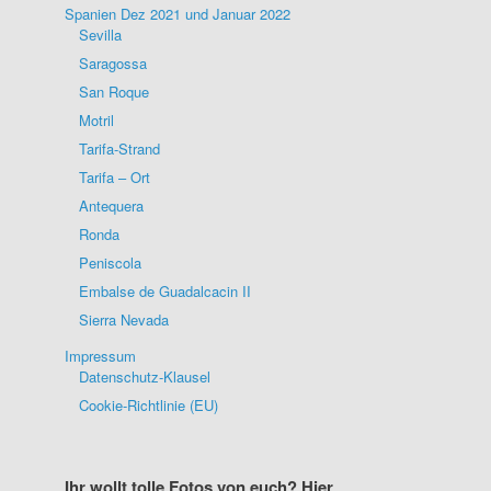
Spanien Dez 2021 und Januar 2022
Sevilla
Saragossa
San Roque
Motril
Tarifa-Strand
Tarifa – Ort
Antequera
Ronda
Peniscola
Embalse de Guadalcacin II
Sierra Nevada
Impressum
Datenschutz-Klausel
Cookie-Richtlinie (EU)
Ihr wollt tolle Fotos von euch? Hier