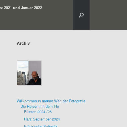
z 2021 und Januar 2022
Archiv
Willkommen in meiner Welt der Fotografie
Die Reisen mit dem Flo
Füssen 2024 /25
Harz September 2024
Fränkische Schweiz