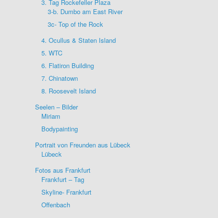
3. Tag Rockefeller Plaza
3-b. Dumbo am East River
3c- Top of the Rock
4. Ocullus & Staten Island
5. WTC
6. Flatiron Building
7. Chinatown
8. Roosevelt Island
Seelen – Bilder
Miriam
Bodypainting
Portrait von Freunden aus Lübeck
Lübeck
Fotos aus Frankfurt
Frankfurt – Tag
Skyline- Frankfurt
Offenbach