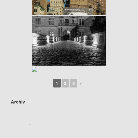
1
2
3
►
Archiv