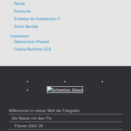
Ronda
Peniscola
Embalse de Guadalcacin II
Sierra Nevada
Impressum
Datenschutz-Klausel
Cookie-Richtlinie (EU)
Willkommen in meiner Welt der Fotografie
Die Reisen mit dem Flo
Füssen 2024 /25