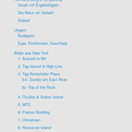
Sarah mit Engelsflügeln
Die Natur um Sailauf
Sailauf
Ungarn
Budapest
Eger, Fünfkirchen, Keszthely
Bilder aus New York
1. Ankunft in NY
2. Tag Vessel & High Line
3. Tag Rockefeller Plaza
3-b. Dumbo am East River
3c- Top of the Rock
4. Ocullus & Staten Island
5. WTC
6. Flatiron Building
7. Chinatown
8. Roosevelt Island