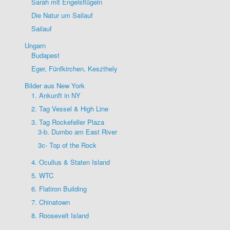
Sarah mit Engelsflügeln
Die Natur um Sailauf
Sailauf
Ungarn
Budapest
Eger, Fünfkirchen, Keszthely
Bilder aus New York
1. Ankunft in NY
2. Tag Vessel & High Line
3. Tag Rockefeller Plaza
3-b. Dumbo am East River
3c- Top of the Rock
4. Ocullus & Staten Island
5. WTC
6. Flatiron Building
7. Chinatown
8. Roosevelt Island