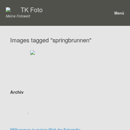
Zum
TK Foto
Inhalt
Menü
springen
Meine Fotowelt
Images tagged "springbrunnen"
Archiv
Willkommen in meiner Welt der Fotografie