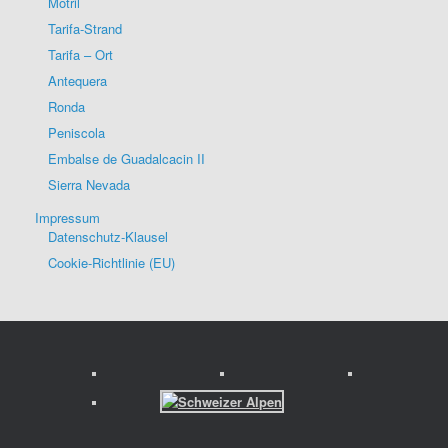
Motril
Tarifa-Strand
Tarifa – Ort
Antequera
Ronda
Peniscola
Embalse de Guadalcacin II
Sierra Nevada
Impressum
Datenschutz-Klausel
Cookie-Richtlinie (EU)