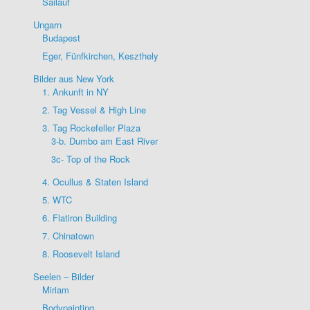
Sailauf
Ungarn
Budapest
Eger, Fünfkirchen, Keszthely
Bilder aus New York
1. Ankunft in NY
2. Tag Vessel & High Line
3. Tag Rockefeller Plaza
3-b. Dumbo am East River
3c- Top of the Rock
4. Ocullus & Staten Island
5. WTC
6. Flatiron Building
7. Chinatown
8. Roosevelt Island
Seelen – Bilder
Miriam
Bodypainting