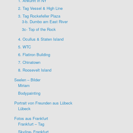
1. Ankunft in NY
2. Tag Vessel & High Line
3. Tag Rockefeller Plaza
3-b. Dumbo am East River
3c- Top of the Rock
4. Ocullus & Staten Island
5. WTC
6. Flatiron Building
7. Chinatown
8. Roosevelt Island
Seelen – Bilder
Miriam
Bodypainting
Portrait von Freunden aus Lübeck
Lübeck
Fotos aus Frankfurt
Frankfurt – Tag
Skyline- Frankfurt