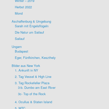
Winter – 2019
Herbst 2022
Mond
Aschaffenburg & Umgebung
Sarah mit Engelsflügeln
Die Natur um Sailauf
Sailauf
Ungarn
Budapest
Eger, Fünfkirchen, Keszthely
Bilder aus New York
1. Ankunft in NY
2. Tag Vessel & High Line
3. Tag Rockefeller Plaza
3-b. Dumbo am East River
3c- Top of the Rock
4. Ocullus & Staten Island
5. WTC