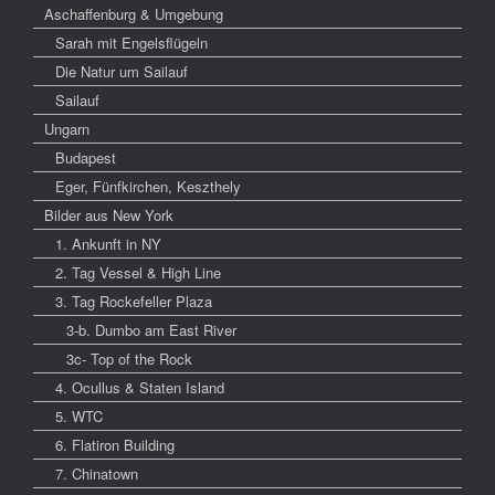
Aschaffenburg & Umgebung
Sarah mit Engelsflügeln
Die Natur um Sailauf
Sailauf
Ungarn
Budapest
Eger, Fünfkirchen, Keszthely
Bilder aus New York
1. Ankunft in NY
2. Tag Vessel & High Line
3. Tag Rockefeller Plaza
3-b. Dumbo am East River
3c- Top of the Rock
4. Ocullus & Staten Island
5. WTC
6. Flatiron Building
7. Chinatown