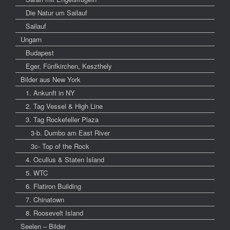
Die Natur um Sailauf
Sailauf
Ungarn
Budapest
Eger, Fünfkirchen, Keszthely
Bilder aus New York
1. Ankunft in NY
2. Tag Vessel & High Line
3. Tag Rockefeller Plaza
3-b. Dumbo am East River
3c- Top of the Rock
4. Ocullus & Staten Island
5. WTC
6. Flatiron Building
7. Chinatown
8. Roosevelt Island
Seelen – Bilder