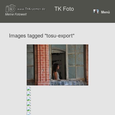
Zum
TK Foto
Inhalt
Menü
springen
Meine Fotowelt
Images tagged "tosu-export"