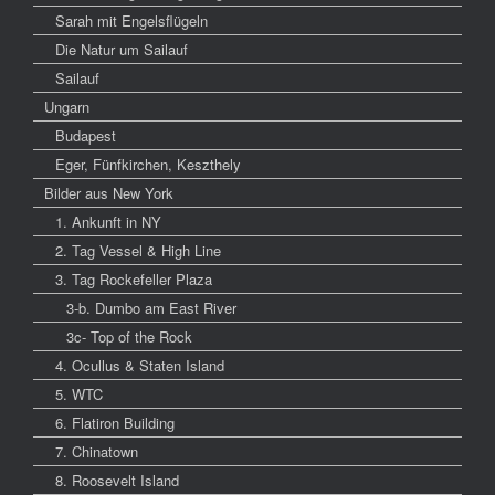
Sarah mit Engelsflügeln
Die Natur um Sailauf
Sailauf
Ungarn
Budapest
Eger, Fünfkirchen, Keszthely
Bilder aus New York
1. Ankunft in NY
2. Tag Vessel & High Line
3. Tag Rockefeller Plaza
3-b. Dumbo am East River
3c- Top of the Rock
4. Ocullus & Staten Island
5. WTC
6. Flatiron Building
7. Chinatown
8. Roosevelt Island