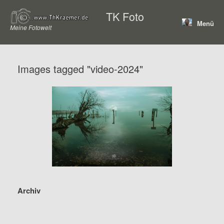
Zum
TK Foto
Inhalt
Menü
springen
Meine Fotowelt
Images tagged "video-2024"
Archiv