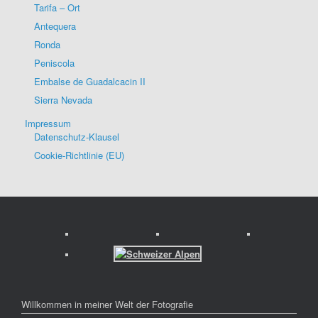
Tarifa – Ort
Antequera
Ronda
Peniscola
Embalse de Guadalcacin II
Sierra Nevada
Impressum
Datenschutz-Klausel
Cookie-Richtlinie (EU)
Willkommen in meiner Welt der Fotografie