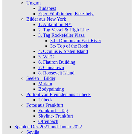
Ungarn
Budapest
Eger, Fünfkirchen, Keszthely
Bilder aus New York
1. Ankunft in NY
2. Tag Vessel & High Line
3. Tag Rockefeller Plaza
3-b. Dumbo am East River
3c- Top of the Rock
4. Ocullus & Staten Island
5. WTC
6. Flatiron Building
7. Chinatown
8. Roosevelt Island
Seelen – Bilder
Miriam
Bodypainting
Portrait von Freunden aus Lübeck
Lübeck
Fotos aus Frankfurt
Frankfurt – Tag
Skyline- Frankfurt
Offenbach
Spanien Dez 2021 und Januar 2022
Sevilla