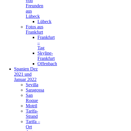
von
Freunden
aus
Lübeck
Lübeck
Fotos aus
Frankfurt
Frankfurt
–
Tag
Skyline-
Frankfurt
Offenbach
Spanien Dez
2021 und
Januar 2022
Sevilla
Saragossa
San
Roque
Motril
Tarifa-
Strand
Tarifa –
Ort