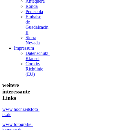
Antequera
Ronda
Peniscola
Embalse
de
Guadalcacin
II
Sierra
Nevada
Impressum
Datenschutz-
Klausel
Cookie-
Richtlinie
(EU)
weitere
interessante
Links
www.hochzeitsfoto-
tk.de
www.fotografie-
kraemer.de