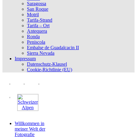
Saragossa
San Roque
Motril
Tarifa-Strand
Tarifa – Ort
Antequera
Ronda
Peniscola
Embalse de Guadalcacin II
Sierra Nevada
Impressum
Datenschutz-Klausel
Cookie-Richtlinie (EU)
Willkommen in
meiner Welt der
Fotografie