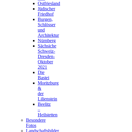
Ostfriesland
Jüdischer
Friedhof
Burgen,
Schlösser
und
Architektur
Nürnberg
Sächsiche
Schweiz-
Dresden-
Oktober
2021
Die
Bastei
Moritzburg
&
der
Lilienstein
Beelitz
–
Heilstetten
Besondere
Fotos
Landschaftsbilder