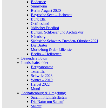
Bodensee
Sinnsheim
Berlin August 2020
Bayrische Seen – Jachenau
Burg Eltz
Ostfriesland
Jüdischer Friedhof
Burgen, Schlösser und Architektur
Nürnberg
Sächsiche Schweiz- Dresden- Oktober 2021
Die Bastei
Moritzburg & der Lilienstein
Beelitz – Heilstetten
Besondere Fotos
Landschaftsbilder
Bergpanorama
Teneriffa
Schweiz 2023
Winter – 2019
Herbst 2022
Mond
Aschaffenburg & Umgebung
Sarah mit Engelsflügeln
Die Natur um Sailauf
Sailauf