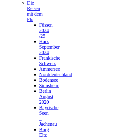
Die
Reisen
mit dem
Flo
Füssen
2024
/25
Harz
September
2024
Fränkische
Schweiz
Ammersee
Norddeutschland
Bodensee
Sinnsheim
Berlin
August
2020
Bayrische
Seen
–
Jachenau
Burg
Eltz