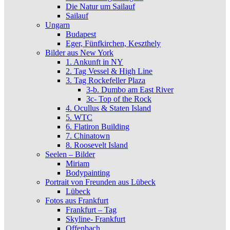
Die Natur um Sailauf
Sailauf
Ungarn
Budapest
Eger, Fünfkirchen, Keszthely
Bilder aus New York
1. Ankunft in NY
2. Tag Vessel & High Line
3. Tag Rockefeller Plaza
3-b. Dumbo am East River
3c- Top of the Rock
4. Ocullus & Staten Island
5. WTC
6. Flatiron Building
7. Chinatown
8. Roosevelt Island
Seelen – Bilder
Miriam
Bodypainting
Portrait von Freunden aus Lübeck
Lübeck
Fotos aus Frankfurt
Frankfurt – Tag
Skyline- Frankfurt
Offenbach