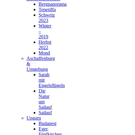
Bergpanorama
Teneriffa
Schweiz
2023
Winter
–
2019
Herbst
2022
Mond
Aschaffenburg
&
Umgebung
Sarah
mit
Engelsflügeln
Die
Natur
um
Sailauf
Sailauf
Ungarn
Budapest
Eger,
Fünfkirchen,