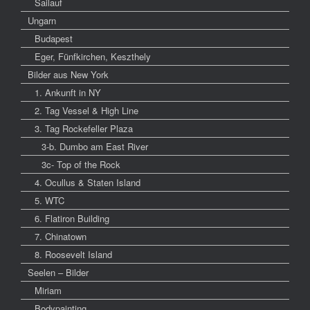
Sailauf
Ungarn
Budapest
Eger, Fünfkirchen, Keszthely
Bilder aus New York
1. Ankunft in NY
2. Tag Vessel & High Line
3. Tag Rockefeller Plaza
3-b. Dumbo am East River
3c- Top of the Rock
4. Ocullus & Staten Island
5. WTC
6. Flatiron Building
7. Chinatown
8. Roosevelt Island
Seelen – Bilder
Miriam
Bodypainting