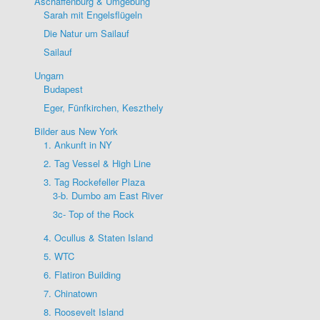
Aschaffenburg & Umgebung
Sarah mit Engelsflügeln
Die Natur um Sailauf
Sailauf
Ungarn
Budapest
Eger, Fünfkirchen, Keszthely
Bilder aus New York
1. Ankunft in NY
2. Tag Vessel & High Line
3. Tag Rockefeller Plaza
3-b. Dumbo am East River
3c- Top of the Rock
4. Ocullus & Staten Island
5. WTC
6. Flatiron Building
7. Chinatown
8. Roosevelt Island