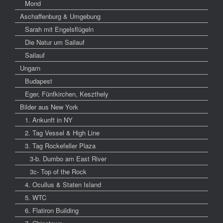
Mond
Aschaffenburg & Umgebung
Sarah mit Engelsflügeln
Die Natur um Sailauf
Sailauf
Ungarn
Budapest
Eger, Fünfkirchen, Keszthely
Bilder aus New York
1. Ankunft in NY
2. Tag Vessel & High Line
3. Tag Rockefeller Plaza
3-b. Dumbo am East River
3c- Top of the Rock
4. Ocullus & Staten Island
5. WTC
6. Flatiron Building