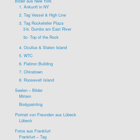
Bilder aus New York
1. Ankunft in NY
2. Tag Vessel & High Line
3. Tag Rockefeller Plaza
3-b. Dumbo am East River
3c- Top of the Rock
4. Ocullus & Staten Island
5. WTC
6. Flatiron Building
7. Chinatown
8. Roosevelt Island
Seelen – Bilder
Miriam
Bodypainting
Portrait von Freunden aus Lübeck
Lübeck
Fotos aus Frankfurt
Frankfurt – Tag