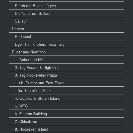
Sarah mit Engelsflügeln
Die Natur um Sailauf
Sailauf
Ungarn
Budapest
Eger, Fünfkirchen, Keszthely
Bilder aus New York
1. Ankunft in NY
2. Tag Vessel & High Line
3. Tag Rockefeller Plaza
3-b. Dumbo am East River
3c- Top of the Rock
4. Ocullus & Staten Island
5. WTC
6. Flatiron Building
7. Chinatown
8. Roosevelt Island