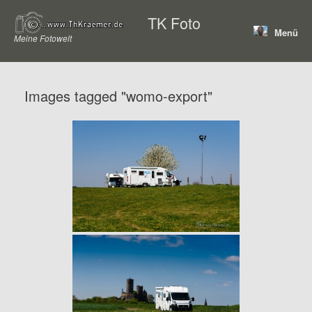
Zum
TK Foto
Inhalt
Menü
springen
Meine Fotowelt
Images tagged "womo-export"