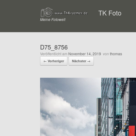
Zum
Inhalt
TK Foto
springen
Meine Fotowelt
D75_8756
Veröffentlicht am
November 14, 2019
von
thomas
← Vorheriger
Nächster →