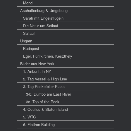
Mond
Aschaffenburg & Umgebung
Sarah mit Engelsflügeln
Die Natur um Sailauf
Sailauf
Ungarn
Budapest
Eger, Fünfkirchen, Keszthely
Bilder aus New York
1. Ankunft in NY
2. Tag Vessel & High Line
3. Tag Rockefeller Plaza
3-b. Dumbo am East River
3c- Top of the Rock
4. Ocullus & Staten Island
5. WTC
6. Flatiron Building